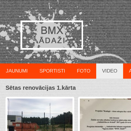
JAUNUMI
SPORTISTI
FOTO
VIDEO
Sētas renovācijas 1.kārta